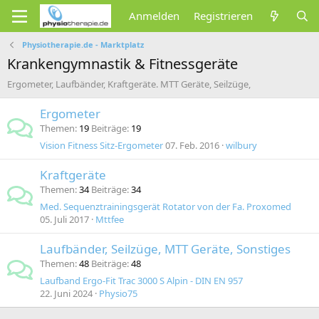
Anmelden
Registrieren
Physiotherapie.de - Marktplatz
Krankengymnastik & Fitnessgeräte
Ergometer, Laufbänder, Kraftgeräte. MTT Geräte, Seilzüge,
Ergometer
Themen
19
Beiträge
19
Vision Fitness Sitz-Ergometer
07. Feb. 2016
wilbury
Kraftgeräte
Themen
34
Beiträge
34
Med. Sequenztrainingsgerät Rotator von der Fa. Proxomed
05. Juli 2017
Mttfee
Laufbänder, Seilzüge, MTT Geräte, Sonstiges
Themen
48
Beiträge
48
Laufband Ergo-Fit Trac 3000 S Alpin - DIN EN 957
22. Juni 2024
Physio75