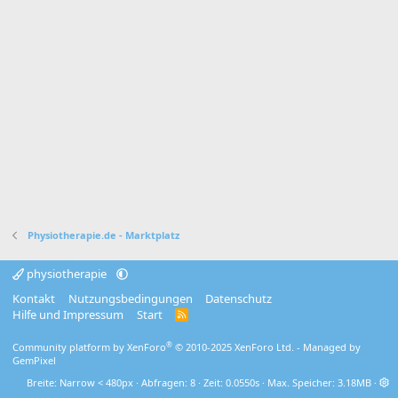
Physiotherapie.de - Marktplatz
physiotherapie
Kontakt
Nutzungsbedingungen
Datenschutz
Hilfe und Impressum
Start
R
S
S
®
Community platform by XenForo
© 2010-2025 XenForo Ltd.
- Managed by
GemPixel
Breite
Abfragen
8
Zeit
0.0550s
Max. Speicher
3.18MB