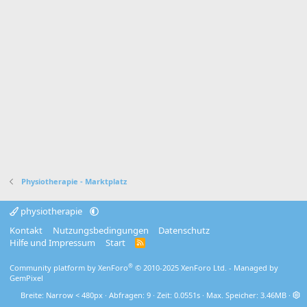
Physiotherapie - Marktplatz
physiotherapie
Kontakt
Nutzungsbedingungen
Datenschutz
Hilfe und Impressum
Start
R
S
S
®
Community platform by XenForo
© 2010-2025 XenForo Ltd.
- Managed by
GemPixel
Breite
Abfragen
9
Zeit
0.0551s
Max. Speicher
3.46MB