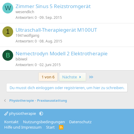
Zimmer Sinus 5 Reizstromgerät
W
wesendlich
Antworten
0
09. Sep. 2015
Ultraschall-Therapiegerät M100UT
1
1941wolfgang
Antworten
0
08. Aug. 2015
Nemectrodyn Modell 2 Elektrotherapie
B
bibiwol
Antworten
0
02. Juni 2015
Letzte
1 von 6
Nächste
Du musst dich einloggen oder registrieren, um hier zu schreiben.
Physiotherapie - Praxisausstattung
physiotherapie
Kontakt
Nutzungsbedingungen
Datenschutz
Hilfe und Impressum
Start
R
S