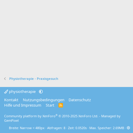
Physiotherapie - Praxisgesuch
physiotherapie
Kontakt
Nutzungsbedingungen
Datenschutz
Hilfe und Impressum
Start
R
S
S
®
Community platform by XenForo
© 2010-2025 XenForo Ltd.
- Managed by
GemPixel
Breite
Abfragen
8
Zeit
0.0520s
Max. Speicher
2.69MB