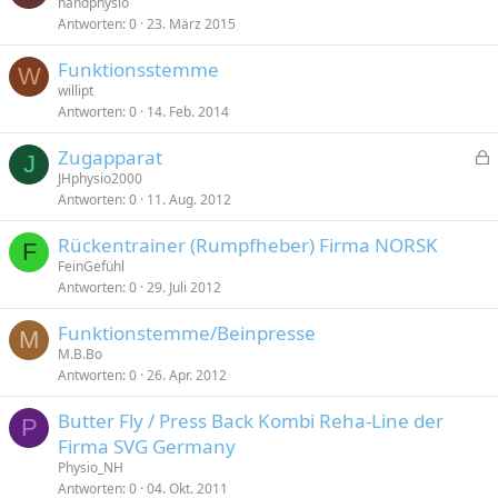
handphysio
Antworten
0
23. März 2015
Funktionsstemme
W
willipt
Antworten
0
14. Feb. 2014
Zugapparat
J
e
JHphysio2000
Antworten
0
11. Aug. 2012
s
p
Rückentrainer (Rumpfheber) Firma NORSK
e
F
FeinGefühl
r
Antworten
0
29. Juli 2012
r
t
Funktionstemme/Beinpresse
M
M.B.Bo
Antworten
0
26. Apr. 2012
Butter Fly / Press Back Kombi Reha-Line der
P
Firma SVG Germany
Physio_NH
Antworten
0
04. Okt. 2011