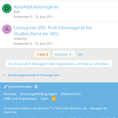
Abd/Adduktionsgerät
D
dulli
Antworten
0
25. Juni 2011
Latzug von EXE, Profi-Fitnessgerät für
A
Studios,Reha etc NEU
Anatomy
Antworten
0
10. Juni 2011
Letzte
1 von 2
Nächste
Du musst dich einloggen oder registrieren, um hier zu schreiben.
Krankengymnastik & Fitnessgeräte
physiotherapie
Kontakt
Nutzungsbedingungen
Datenschutz
Hilfe und Impressum
Start
R
S
S
®
Community platform by XenForo
© 2010-2025 XenForo Ltd.
- Managed by
GemPixel