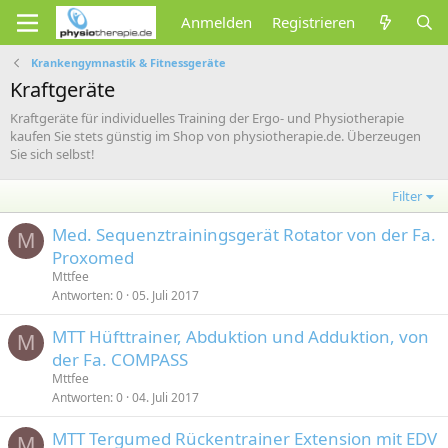
Anmelden
Registrieren
Krankengymnastik & Fitnessgeräte
Kraftgeräte
Kraftgeräte für individuelles Training der Ergo- und Physiotherapie
kaufen Sie stets günstig im Shop von physiotherapie.de. Überzeugen
Sie sich selbst!
Filter
Med. Sequenztrainingsgerät Rotator von der Fa.
M
Proxomed
Mttfee
Antworten
0
05. Juli 2017
MTT Hüfttrainer, Abduktion und Adduktion, von
M
der Fa. COMPASS
Mttfee
Antworten
0
04. Juli 2017
MTT Tergumed Rückentrainer Extension mit EDV
M