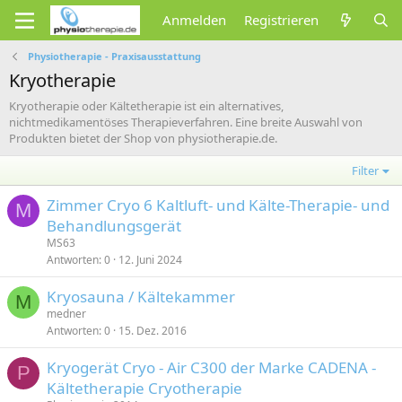
Anmelden
Registrieren
Physiotherapie - Praxisausstattung
Kryotherapie
Kryotherapie oder Kältetherapie ist ein alternatives,
nichtmedikamentöses Therapieverfahren. Eine breite Auswahl von
Produkten bietet der Shop von physiotherapie.de.
Filter
Zimmer Cryo 6 Kaltluft- und Kälte-Therapie- und
M
Behandlungsgerät
MS63
Antworten
0
12. Juni 2024
Kryosauna / Kältekammer
M
medner
Antworten
0
15. Dez. 2016
Kryogerät Cryo - Air C300 der Marke CADENA -
P
Kältetherapie Cryotherapie