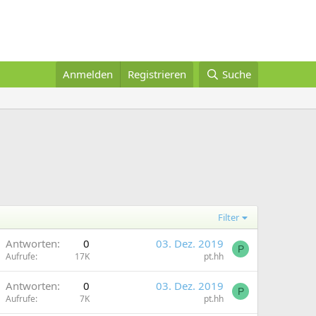
Anmelden
Registrieren
Suche
Filter
Antworten
0
03. Dez. 2019
P
Aufrufe
17K
pt.hh
Antworten
0
03. Dez. 2019
P
Aufrufe
7K
pt.hh