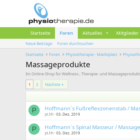
Startseite
Foren
Aktuelles
Mitglieder
Neue Beiträge
Foren durchsuchen
Startseite
Foren
Physiotherapie - Marktplatz
Physiothe
Massageprodukte
Im Online-Shop für Wellness-, Therapie- und Massageprodukte
1
2
Nächste
Hoffmann`s Fußreflexzonenstab / Mass
P
pt.hh
03. Dez. 2019
Hoffmann`s Spinal Masseur / Massageh
P
pt.hh
03. Dez. 2019