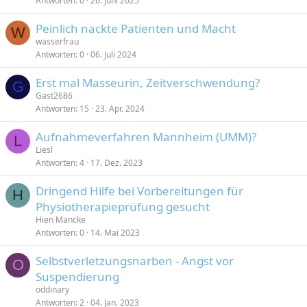
Antworten
0
26. Juni 2025
Peinlich nackte Patienten und Macht
W
wasserfrau
Antworten
0
06. Juli 2024
Erst mal Masseurin, Zeitverschwendung?
G
Gast2686
Antworten
15
23. Apr. 2024
Aufnahmeverfahren Mannheim (UMM)?
L
Liesl
Antworten
4
17. Dez. 2023
Dringend Hilfe bei Vorbereitungen für
H
Physiotherapieprüfung gesucht
Hien Mancke
Antworten
0
14. Mai 2023
Selbstverletzungsnarben - Angst vor
O
Suspendierung
oddinary
Antworten
2
04. Jan. 2023