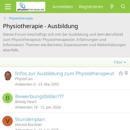
Anmelden
Registrieren
Physiotherapie
Physiotherapie - Ausbildung
Dieses Forum beschäftigt sich mit der Ausbildung und dem Berufsbild
zum Physiotherapeut/ Physiotherapeutin. Erfahrungen und
Information. Themen wie Bachelor, Staatsexamen und Weiterbildungen
ebenfalls.
Filter
G
Infos zur Ausbildung zum Physiotherapeut
e
n
PhysioCasi
Antworten
0
23. Mai 2002
s
g
p
e
Bewerbungsbilder???
e
p
B
Bloody Heart
r
i
Antworten
18
12. Jan. 2026
r
n
t
n
Stundenplan
V
t
Vincent Bürstner