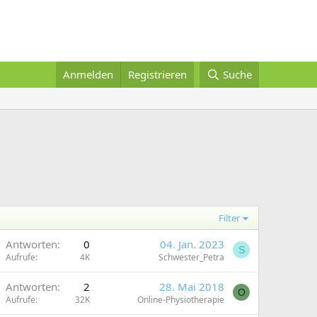
Anmelden
Registrieren
Suche
Filter
Antworten
0
04. Jan. 2023
S
Aufrufe
4K
Schwester_Petra
Antworten
2
28. Mai 2018
O
Aufrufe
32K
Online-Physiotherapie