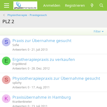
Anmelden
Registrieren
Physiotherapie - Praxisgesuch
PLZ 2
Filter
Praxis zur Übernahme gesucht
S
Sofie
Antworten
0
21. Juli 2013
Ergotherapiepraxis zu verkaufen
E
ErgoWend
Antworten
0
28. Dez. 2012
Physiotherapiepraxis zur Übernahme gesucht
S
splizhy
Antworten
0
17. Aug. 2011
Praxisübernahme in Hamburg
K
Krankenkneter
Antworten
0
23. Juli 2011