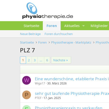
Startseite
Foren
Aktuelles
Mitglieder
Neue Beiträge
Foren durchsuchen
Startseite
Foren
Physiotherapie - Marktplatz
PLZ 7
1
2
3
…
6
Nächste
Eine wunderschöne, etablierte Praxis 
W
Wiga17
30. März 2026
sehr gut laufende Physiotherapie Prax
P
PTEF
17. Jan. 2025
Physiotherapiepraxis zu verkaufen