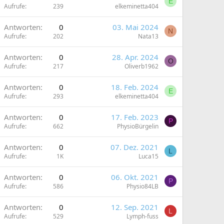
E
Aufrufe
239
elkeminetta404
Antworten
0
03. Mai 2024
N
Aufrufe
202
Nata13
Antworten
0
28. Apr. 2024
O
Aufrufe
217
Oliverb1962
Antworten
0
18. Feb. 2024
E
Aufrufe
293
elkeminetta404
Antworten
0
17. Feb. 2023
P
Aufrufe
662
PhysioBürgelin
Antworten
0
07. Dez. 2021
L
Aufrufe
1K
Luca15
Antworten
0
06. Okt. 2021
P
Aufrufe
586
Physio84LB
Antworten
0
12. Sep. 2021
L
Aufrufe
529
Lymph-fuss