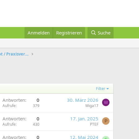
Anmelden
Registrieren
Suche
Physiotherapie - Praxisangebot / Praxisverkauf
Filter
Antworten
0
30. März 2026
W
Aufrufe
379
Wiga17
Antworten
0
17. Jan. 2025
P
Aufrufe
430
PTEF
Antworten
0
12. Mai 2024