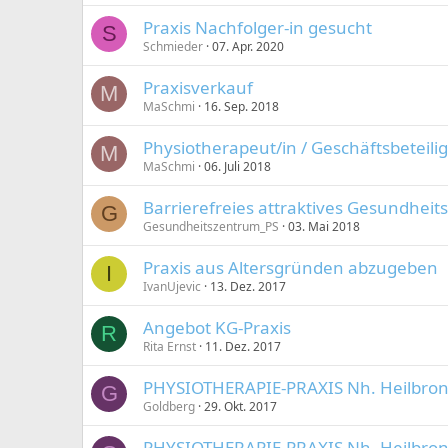
Praxis Nachfolger-in gesucht
S
Schmieder
07. Apr. 2020
Praxisverkauf
M
MaSchmi
16. Sep. 2018
Physiotherapeut/in / Geschäftsbeteili
M
MaSchmi
06. Juli 2018
Barrierefreies attraktives Gesundhei
G
Gesundheitszentrum_PS
03. Mai 2018
Praxis aus Altersgründen abzugeben
I
IvanUjevic
13. Dez. 2017
Angebot KG-Praxis
R
Rita Ernst
11. Dez. 2017
PHYSIOTHERAPIE-PRAXIS Nh. Heilbron
G
Goldberg
29. Okt. 2017
PHYSIOTHERAPIE-PRAXIS Nh. Heilbron