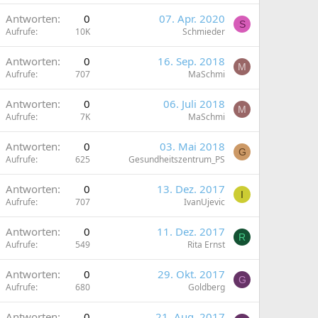
Antworten
0
07. Apr. 2020
S
Aufrufe
10K
Schmieder
Antworten
0
16. Sep. 2018
M
Aufrufe
707
MaSchmi
Antworten
0
06. Juli 2018
M
Aufrufe
7K
MaSchmi
Antworten
0
03. Mai 2018
G
Aufrufe
625
Gesundheitszentrum_PS
Antworten
0
13. Dez. 2017
I
Aufrufe
707
IvanUjevic
Antworten
0
11. Dez. 2017
R
Aufrufe
549
Rita Ernst
Antworten
0
29. Okt. 2017
G
Aufrufe
680
Goldberg
Antworten
0
21. Aug. 2017