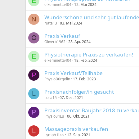
E
elkeminetta404
12. Mai 2024
Wunderschöne und sehr gut laufende 
N
Nata13
03. Mai 2024
Praxis Verkauf
O
Oliverb1962
28. Apr. 2024
Physiotherapie Praxis zu verkaufen!
E
elkeminetta404
18. Feb. 2024
Praxis Verkauf/Teilhabe
P
PhysioBürgelin
17. Feb. 2023
Praxisnachfolger/in gesucht
L
Luca15
07. Dez. 2021
Praxisinventar Baujahr 2018 zu verka
P
Physio84LB
06. Okt. 2021
Massagepraxis verkaufen
L
Lymph-fuss
12. Sep. 2021