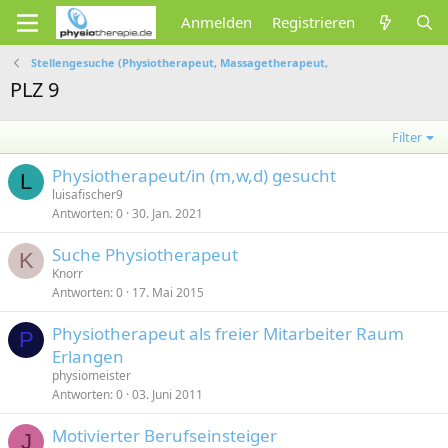
Anmelden
Registrieren
Stellengesuche (Physiotherapeut, Massagetherapeut,
PLZ 9
Filter
Physiotherapeut/in (m,w,d) gesucht
L
luisafischer9
Antworten
0
30. Jan. 2021
Suche Physiotherapeut
K
Knorr
Antworten
0
17. Mai 2015
Physiotherapeut als freier Mitarbeiter Raum
P
Erlangen
physiomeister
Antworten
0
03. Juni 2011
Motivierter Berufseinsteiger
J