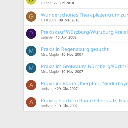
DKnoll
27. Juni 2010
Wunderschönes Therapiezentrum zu 
G
Gast3609
09. Mai 2010
Praxiskauf Würzburg/Würzburg Kreis 
P
patman
16. Apr. 2008
Praxis in Regensburg gesucht
M
Mrs. Maple
10. Nov. 2007
Praxis im Großraum Nürnberg/Fürth/
M
Mrs. Maple
10. Nov. 2007
Praxis im Raum Oberpfalz, Niederbay
A
andivogl
29. Okt. 2007
Praxisgesuch im Raum Oberpfalz, Ni
A
andivogl
19. Okt. 2007