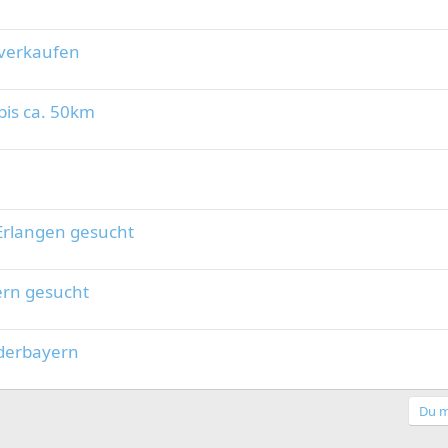
verkaufen
bis ca. 50km
Erlangen gesucht
ern gesucht
ederbayern
Du m