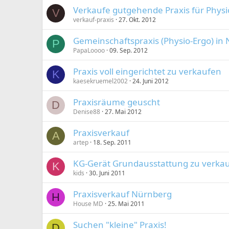
Verkaufe gutgehende Praxis für Physi
V
verkauf-praxis
27. Okt. 2012
Gemeinschaftspraxis (Physio-Ergo) in
P
PapaLoooo
09. Sep. 2012
Praxis voll eingerichtet zu verkaufen
K
kaesekruemel2002
24. Juni 2012
Praxisräume geuscht
D
Denise88
27. Mai 2012
Praxisverkauf
A
artep
18. Sep. 2011
KG-Gerät Grundausstattung zu verka
K
kids
30. Juni 2011
Praxisverkauf Nürnberg
H
House MD
25. Mai 2011
Suchen "kleine" Praxis!
D