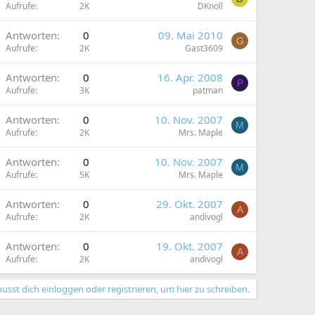
Aufrufe
2K
DKnoll
Antworten
0
09. Mai 2010
G
Aufrufe
2K
Gast3609
Antworten
0
16. Apr. 2008
P
Aufrufe
3K
patman
Antworten
0
10. Nov. 2007
M
Aufrufe
2K
Mrs. Maple
Antworten
0
10. Nov. 2007
M
Aufrufe
5K
Mrs. Maple
Antworten
0
29. Okt. 2007
A
Aufrufe
2K
andivogl
Antworten
0
19. Okt. 2007
A
Aufrufe
2K
andivogl
usst dich einloggen oder registrieren, um hier zu schreiben.