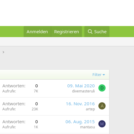
Anmelden
Registrieren
Suche
h
Filter
Antworten
0
09. Mai 2020
D
Aufrufe
7K
divemasteruli
Antworten
0
16. Nov. 2016
A
Aufrufe
23K
artep
Antworten
0
06. Aug. 2015
M
Aufrufe
1K
mantasu