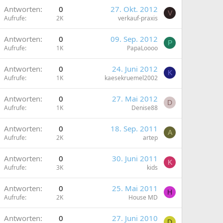
G
Antworten
0
27. Okt. 2012
V
Aufrufe
2K
verkauf-praxis
G
Antworten
0
09. Sep. 2012
P
Aufrufe
1K
PapaLoooo
Antworten
0
24. Juni 2012
K
Aufrufe
1K
kaesekruemel2002
Antworten
0
27. Mai 2012
D
Aufrufe
1K
Denise88
Antworten
0
18. Sep. 2011
A
Aufrufe
2K
artep
Antworten
0
30. Juni 2011
K
Aufrufe
3K
kids
Antworten
0
25. Mai 2011
H
Aufrufe
2K
House MD
Antworten
0
27. Juni 2010
D