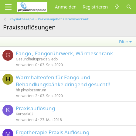
Anmelden
Registrieren
Physiotherapie - Praxisangebot / Praxisverkauf
Praxisauflösungen
Filter
Fango , Fangorührwerk, Wärmeschrank
G
Gesundheitspraxis Siedo
Antworten
0
03. Sep. 2020
Warmhalteofen für Fango und
H
Behandlungsbänke dringend gesucht!!
hh physiozentrum
Antworten
2
03. Sep. 2020
Praxisauflösung
K
Kurpark02
Antworten
4
23. Mai 2018
Ergotherapie Praxis Auflösung
M