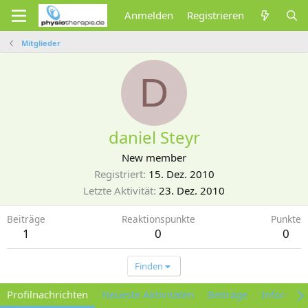
Anmelden
Registrieren
Mitglieder
D
daniel Steyr
New member
Registriert
15. Dez. 2010
Letzte Aktivität
23. Dez. 2010
Beiträge
Reaktionspunkte
Punkte
1
0
0
Finden
Profilnachrichten
Neueste Aktivitäten
Beiträge
Informat