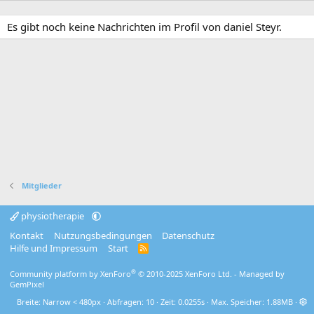
Es gibt noch keine Nachrichten im Profil von daniel Steyr.
Mitglieder
physiotherapie
Kontakt
Nutzungsbedingungen
Datenschutz
Hilfe und Impressum
Start
R
S
S
®
Community platform by XenForo
© 2010-2025 XenForo Ltd.
- Managed by
GemPixel
Breite
Abfragen
10
Zeit
0.0255s
Max. Speicher
1.88MB