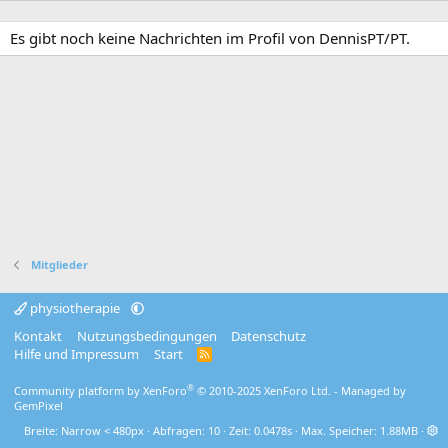
Es gibt noch keine Nachrichten im Profil von DennisPT/PT.
Mitglieder
physiotherapie
Kontakt
Nutzungsbedingungen
Datenschutz
Hilfe und Impressum
Start
R
S
S
®
Community platform by XenForo
© 2010-2025 XenForo Ltd.
- Managed by
GemPixel
Breite
Abfragen
10
Zeit
0.0478s
Max. Speicher
1.88MB