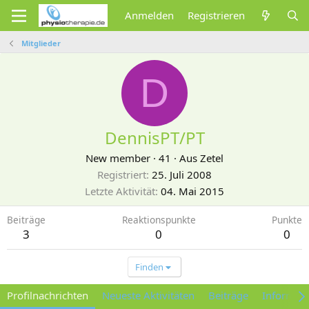
Anmelden
Registrieren
Mitglieder
D
DennisPT/PT
New member
·
41
·
Aus
Zetel
Registriert
25. Juli 2008
Letzte Aktivität
04. Mai 2015
Beiträge
Reaktionspunkte
Punkte
3
0
0
Finden
Profilnachrichten
Neueste Aktivitäten
Beiträge
Informat