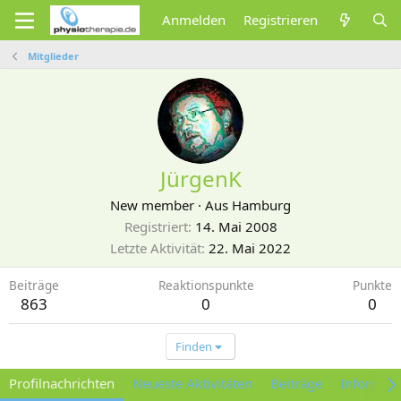
Anmelden
Registrieren
Mitglieder
JürgenK
New member
·
Aus
Hamburg
Registriert
14. Mai 2008
Letzte Aktivität
22. Mai 2022
Beiträge
Reaktionspunkte
Punkte
863
0
0
Finden
Profilnachrichten
Neueste Aktivitäten
Beiträge
Informat