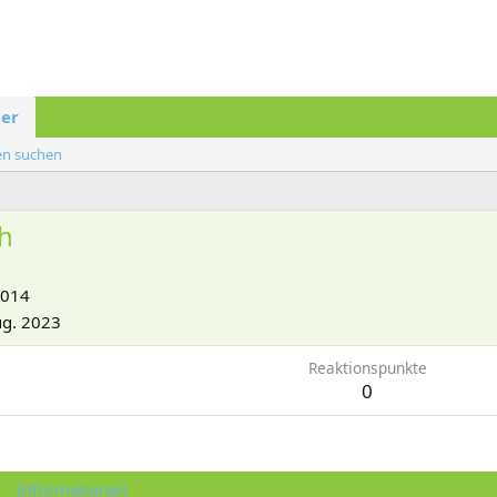
der
ten suchen
h
2014
ug. 2023
Reaktionspunkte
0
Informationen