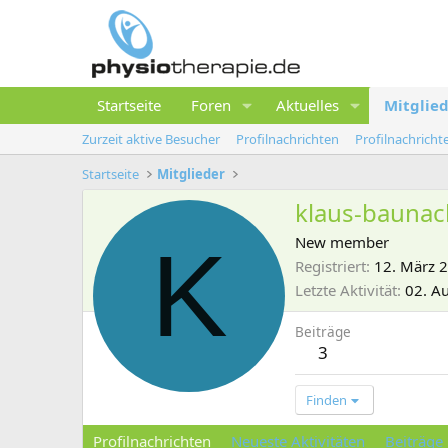
Startseite
Foren
Aktuelles
Mitglie
Zurzeit aktive Besucher
Profilnachrichten
Profilnachrich
Startseite
Mitglieder
klaus-baunac
K
New member
Registriert
12. März 
Letzte Aktivität
02. A
Beiträge
3
Finden
Profilnachrichten
Neueste Aktivitäten
Beiträge