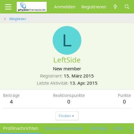
Anmelden
Registrieren
Mitglieder
L
LeftSide
New member
Registriert
15. März 2015
Letzte Aktivität
13. Apr. 2015
Beiträge
Reaktionspunkte
Punkte
4
0
0
Finden
Profilnachrichten
Neueste Aktivitäten
Beiträge
Informat