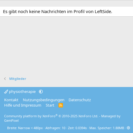
Es gibt noch keine Nachrichten im Profil von LeftSide.
Mitglieder
physiotherapie
Kontakt
Nutzungsbedingungen
Datenschutz
Hilfe und Impressum
Start
R
S
S
®
Community platform by XenForo
© 2010-2025 XenForo Ltd.
- Managed by
GemPixel
Breite
Abfragen
10
Zeit
0.0394s
Max. Speicher
1.88MB