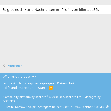
Es gibt noch keine Nachrichten im Profil von lillimaus85.
Mitglieder
physiotherapie
Kontakt
Nutzungsbedingungen
Datenschutz
Hilfe und Impressum
Start
R
S
S
®
Community platform by XenForo
© 2010-2025 XenForo Ltd.
- Managed by
GemPixel
Breite
Abfragen
10
Zeit
0.0410s
Max. Speicher
1.88MB