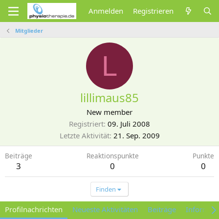
Anmelden
Registrieren
Mitglieder
L
lillimaus85
New member
Registriert
09. Juli 2008
Letzte Aktivität
21. Sep. 2009
Beiträge
Reaktionspunkte
Punkte
3
0
0
Finden
Profilnachrichten
Neueste Aktivitäten
Beiträge
Informat