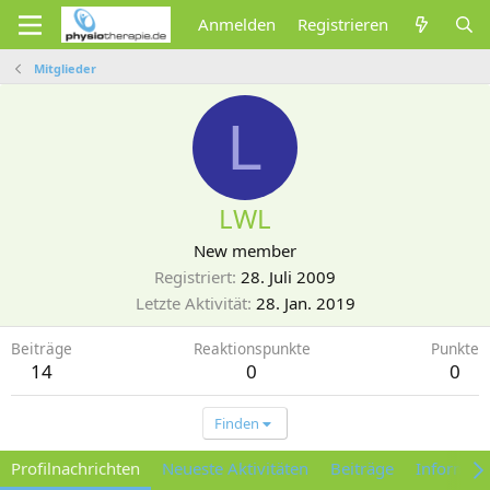
Anmelden
Registrieren
Mitglieder
L
LWL
New member
Registriert
28. Juli 2009
Letzte Aktivität
28. Jan. 2019
Beiträge
Reaktionspunkte
Punkte
14
0
0
Finden
Profilnachrichten
Neueste Aktivitäten
Beiträge
Informat