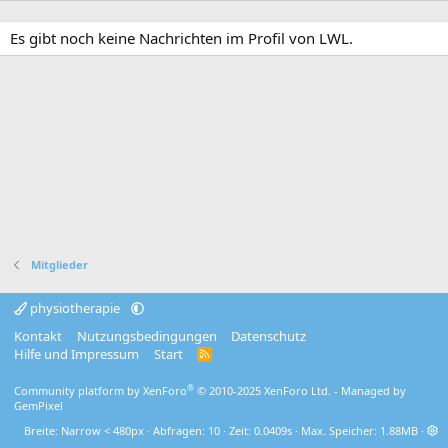
Es gibt noch keine Nachrichten im Profil von LWL.
Mitglieder
physiotherapie
Kontakt
Nutzungsbedingungen
Datenschutz
Hilfe und Impressum
Start
R
S
S
®
Community platform by XenForo
© 2010-2025 XenForo Ltd.
- Managed by
GemPixel
Breite
Abfragen
10
Zeit
0.0409s
Max. Speicher
1.88MB