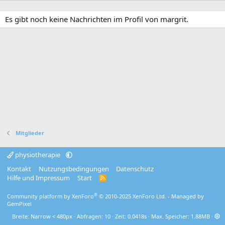
Es gibt noch keine Nachrichten im Profil von margrit.
Mitglieder
physiotherapie
Kontakt
Nutzungsbedingungen
Datenschutz
Hilfe und Impressum
Start
R
S
S
®
Community platform by XenForo
© 2010-2025 XenForo Ltd.
- Managed by
GemPixel
Breite
Abfragen
10
Zeit
0.0418s
Max. Speicher
1.88MB