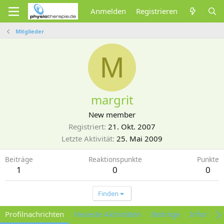
Anmelden
Registrieren
Mitglieder
M
margrit
New member
Registriert
21. Okt. 2007
Letzte Aktivität
25. Mai 2009
Beiträge
Reaktionspunkte
Punkte
1
0
0
Finden
Profilnachrichten
Neueste Aktivitäten
Beiträge
Informat