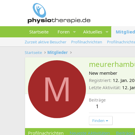
Startseite
Foren
Aktuelles
Mitglie
Zurzeit aktive Besucher
Profilnachrichten
Profilnachrich
Startseite
Mitglieder
meurerhamb
M
New member
Registriert
12. Jan. 2
Letzte Aktivität
12. Ja
Beiträge
1
Finden
Profilnachrichten
Neueste Aktivitäten
Beiträge