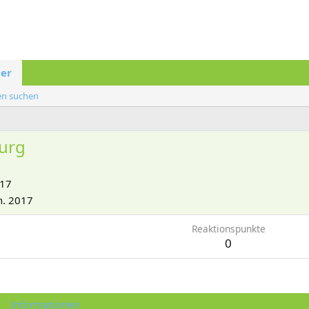
der
ten suchen
urg
017
n. 2017
Reaktionspunkte
0
Informationen