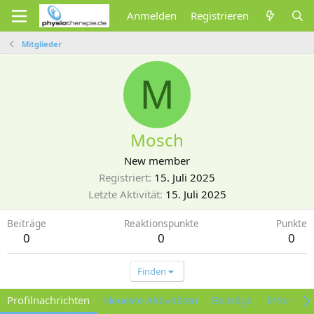
Anmelden
Registrieren
Mitglieder
M
Mosch
New member
Registriert
15. Juli 2025
Letzte Aktivität
15. Juli 2025
Beiträge
Reaktionspunkte
Punkte
0
0
0
Finden
Profilnachrichten
Neueste Aktivitäten
Beiträge
Informat