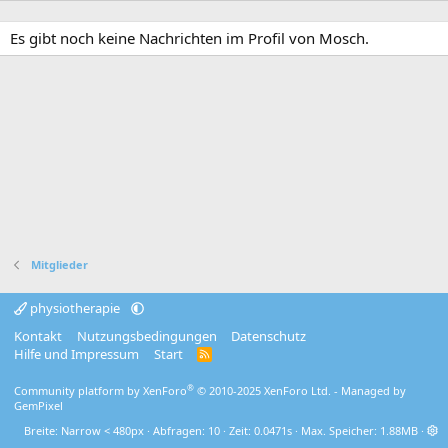
Es gibt noch keine Nachrichten im Profil von Mosch.
Mitglieder
physiotherapie
Kontakt
Nutzungsbedingungen
Datenschutz
Hilfe und Impressum
Start
R
S
S
®
Community platform by XenForo
© 2010-2025 XenForo Ltd.
- Managed by
GemPixel
Breite
Abfragen
10
Zeit
0.0471s
Max. Speicher
1.88MB