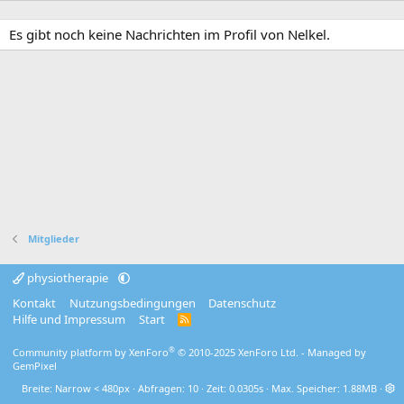
Es gibt noch keine Nachrichten im Profil von Nelkel.
Mitglieder
physiotherapie
Kontakt
Nutzungsbedingungen
Datenschutz
Hilfe und Impressum
Start
R
S
S
®
Community platform by XenForo
© 2010-2025 XenForo Ltd.
- Managed by
GemPixel
Breite
Abfragen
10
Zeit
0.0305s
Max. Speicher
1.88MB