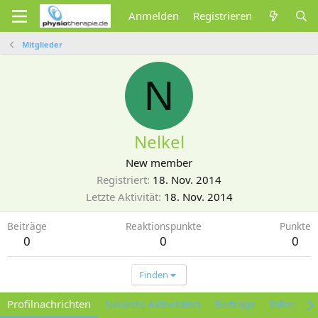
Anmelden
Registrieren
Mitglieder
N
Nelkel
New member
Registriert
18. Nov. 2014
Letzte Aktivität
18. Nov. 2014
Beiträge
Reaktionspunkte
Punkte
0
0
0
Finden
Profilnachrichten
Neueste Aktivitäten
Beiträge
Informat