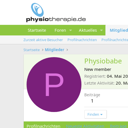
Startseite
Foren
Aktuelles
Mitglie
Zurzeit aktive Besucher
Profilnachrichten
Profilnachrich
Startseite
Mitglieder
Physiobabe
P
New member
Registriert
04. Mai 2
Letzte Aktivität
20. M
Beiträge
1
Finden
Profilnachrichten
Neueste Aktivitäten
Beiträge