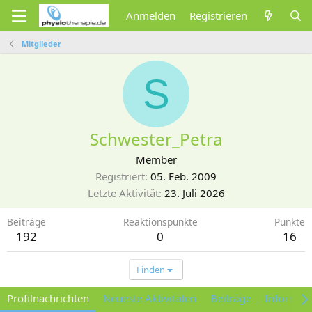
Anmelden
Registrieren
Mitglieder
S
Schwester_Petra
Member
Registriert
05. Feb. 2009
Letzte Aktivität
23. Juli 2026
Beiträge
Reaktionspunkte
Punkte
192
0
16
Finden
Profilnachrichten
Neueste Aktivitäten
Beiträge
Informat