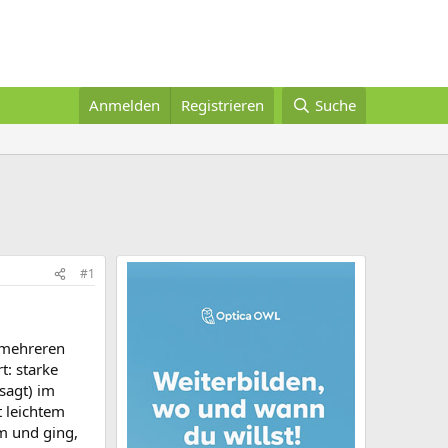
Anmelden
Registrieren
Suche
#1
r mehreren
: starke
sagt) im
t leichtem
m und ging,