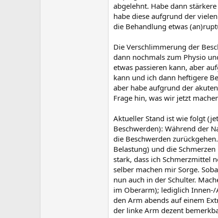
abgelehnt. Habe dann stärker
habe diese aufgrund der viel
die Behandlung etwas (an)ruptu
Die Verschlimmerung der Besch
dann nochmals zum Physio und
etwas passieren kann, aber a
kann und ich dann heftigere B
aber habe aufgrund der akute
Frage hin, was wir jetzt machen
Aktueller Stand ist wie folgt 
Beschwerden): Während der Nac
die Beschwerden zurückgehen.
Belastung) und die Schmerzen 
stark, dass ich Schmerzmitte
selber machen mir Sorge. Sob
nun auch in der Schulter. Mac
im Oberarm); lediglich Inne
den Arm abends auf einem Extr
der linke Arm dezent bemerkba