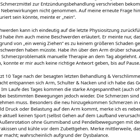
e Schmerzmittel zur Entzündungsbehandlung verschrieben beko
en Nebenwirkungen nicht genommen. Auf meine erneute Frage hin
riert sein könnte, meinte er „nein“.
werden kann ich eindeutig auf die letzte Physiositzung zurückfü
 habe ihm auch meine Beschwerden erläutert. Er meinte nur, d
ufgrund von „ein wenig Ziehen“ es zu keinem größeren Schaden 
eschwerden haben müsste. Habe ihn über den Arm drüber schaue
n Schmerzproblematik manuelle Therapie an dem Tag abgelehnt. 
, konnte er mir auch keine richtige Antwort geben, bis auf Pause
(jetzt 10 Tage nach der besagten letzten Behandlung & Verschlimm
ht entspannen sich Arm, Schulter & Nacken und ich habe das Ge
 Im Laufe des Tages kommen die starke Angespanntheit (auch o
bei bestimmten Bewegungen jedoch wieder. Die Schmerzen sind 
l nehmen muss. Besonders die neu hinzugekommen Schmerzen in d
ald Druck oder Belastung auf den Arm kommt, merke ich es neb
he aktuell keinen Sport (selbst Gehen auf dem Laufband verursac
n-/Außenrotation ohne Gummiband und Pendelbewegungen mit de
akissen und kühle vor dem Zubettgehen. Merke mittlerweile, das
r macht; wahrscheinlich aufgrund der Dysbalance.