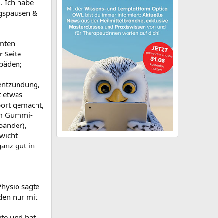
. Ich habe
ngspausen &
mmten
 Seite
opäden;
entzündung,
t etwas
port gemacht,
bem Gummi-
bänder),
wicht
anz gut in
hysio sagte
en nur mit
ite und hat