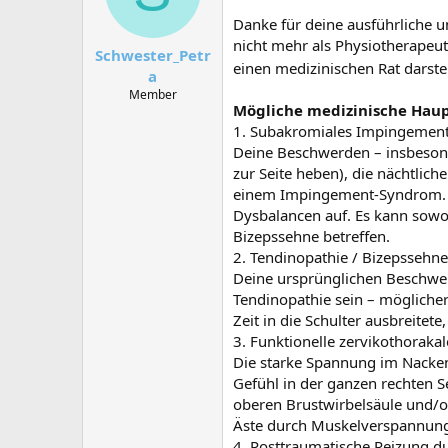
Danke für deine ausführliche un
nicht mehr als Physiotherapeut 
Schwester_Petr
einen medizinischen Rat darste
a
Member
Mögliche medizinische Hau
1. Subakromiales Impingement
Deine Beschwerden – insbesond
zur Seite heben), die nächtlic
einem Impingement-Syndrom. Di
Dysbalancen auf. Es kann sowoh
Bizepssehne betreffen.
2. Tendinopathie / Bizepssehne
Deine ursprünglichen Beschwer
Tendinopathie sein – möglicher
Zeit in die Schulter ausbreitete
3. Funktionelle zervikothoraka
Die starke Spannung im Nacke
Gefühl in der ganzen rechten S
oberen Brustwirbelsäule und/od
Äste durch Muskelverspannunge
4. Posttraumatische Reizung d