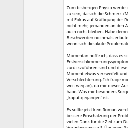
Zum bisherigen Physio werde i
zu sein, da sich die Schmerz-/M
mit Fokus auf Kräftigung der 
nicht mehr, jemanden an den A
auch nicht bleiben. Habe dem
Beschwerden nochmals erläuter
wenn sich die akute Problematik
Momentan hoffe ich, dass es 
Erstverschlimmerungssymptome 
zurückzuführen sind und diese 
Moment etwas verzweifelt und 
Verschlechterung. Ich frage m
weit weg an), da mir dieser Au
habe. Was mir besonders Sorgen
„kaputtgegangen“ ist.
Es sollte jetzt kein Roman werd
bessere Einschätzung der Probl
vielen Dank für die Zeit zum D
Vorgehensweise & Übungen (bzw