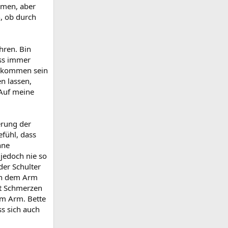
mmen, aber
, ob durch
hren. Bin
ass immer
gekommen sein
n lassen,
Auf meine
.
erung der
fühl, dass
hne
jedoch nie so
er Schulter
en dem Arm
ht Schmerzen
m Arm. Bette
s sich auch