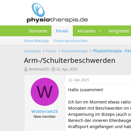
Startseite
Foren
Aktuelles
Mitglieder
Neue Beiträge
Foren durchsuchen
Startseite
Foren
Physiotherapie
Physiotherapie - P
Arm-/Schulterbeschwerden
E
E
Wisteria425
22. Apr. 2025
r
r
s
s
22. Apr. 2025
t
t
W
Hallo zusammen!
e
e
l
l
l
l
Ich bin im Moment etwas ratlos
e
t
Monaten mit Beschwerden im re
Wisteria425
r
a
Anspannung im Bizeps (auch oh
m
New member
Bereich der inneren Ellenbeuge
Kraftsport angefangen und hab