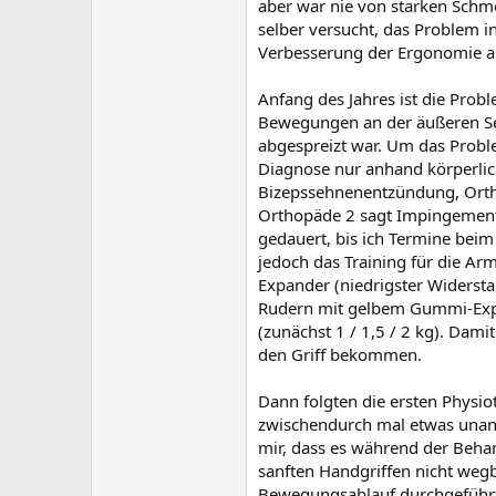
aber war nie von starken Schm
selber versucht, das Problem i
Verbesserung der Ergonomie am
Anfang des Jahres ist die Prob
Bewegungen an der äußeren Se
abgespreizt war. Um das Probl
Diagnose nur anhand körperlic
Bizepssehnenentzündung, Orth
Orthopäde 2 sagt Impingement.
gedauert, bis ich Termine bei
jedoch das Training für die A
Expander (niedrigster Widerst
Rudern mit gelbem Gummi-Expan
(zunächst 1 / 1,5 / 2 kg). Dam
den Griff bekommen.
Dann folgten die ersten Physio
zwischendurch mal etwas unan
mir, dass es während der Be
sanften Handgriffen nicht weg
Bewegungsablauf durchgeführt: 