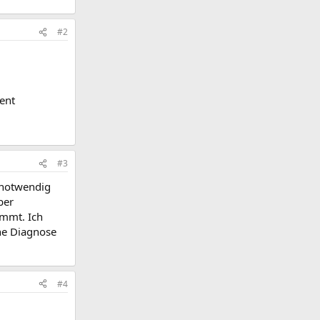
#2
ent
#3
r notwendig
ber
mmt. Ich
ne Diagnose
#4