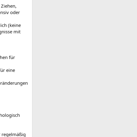
 Ziehen,
nsiv oder
ich (keine
gnisse mit
chen für
ür eine
Veränderungen
hologisch
r regelmäßig