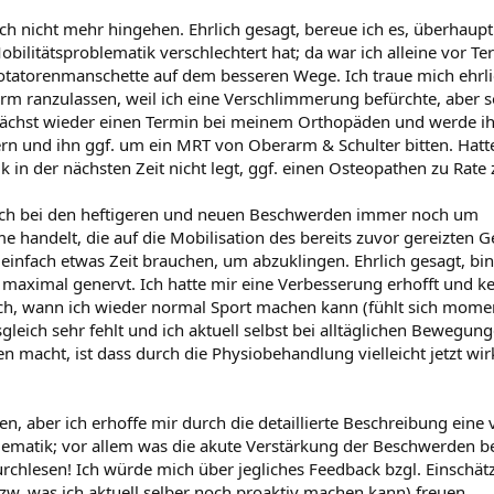
ch nicht mehr hingehen. Ehrlich gesagt, bereue ich es, überhau
obilitätsproblematik verschlechtert hat; da war ich alleine vor Te
Rotatorenmanschette auf dem besseren Wege. Ich traue mich ehrli
rm ranzulassen, weil ich eine Verschlimmerung befürchte, aber s
nächst wieder einen Termin bei meinem Orthopäden und werde i
n und ihn ggf. um ein MRT von Oberarm & Schulter bitten. Hatte
 in der nächsten Zeit nicht legt, ggf. einen Osteopathen zu Rate 
sich bei den heftigeren und neuen Beschwerden immer noch um
handelt, die auf die Mobilisation des bereits zuvor gereizten 
einfach etwas Zeit brauchen, um abzuklingen. Ehrlich gesagt, bin
maximal genervt. Ich hatte mir eine Verbesserung erhofft und k
ich, wann ich wieder normal Sport machen kann (fühlt sich mome
sgleich sehr fehlt und ich aktuell selbst bei alltäglichen Bewegu
 macht, ist dass durch die Physiobehandlung vielleicht jetzt wir
en, aber ich erhoffe mir durch die detaillierte Beschreibung eine v
ematik; vor allem was die akute Verstärkung der Beschwerden bet
urchlesen! Ich würde mich über jegliches Feedback bzgl. Einschät
. was ich aktuell selber noch proaktiv machen kann) freuen.