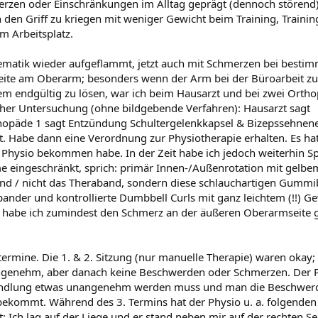
erzen oder Einschränkungen im Alltag geprägt (dennoch störend)
n den Griff zu kriegen mit weniger Gewicht beim Training, Traini
 Arbeitsplatz.
lematik wieder aufgeflammt, jetzt auch mit Schmerzen bei besti
ite am Oberarm; besonders wenn der Arm bei der Büroarbeit zur
em endgültig zu lösen, war ich beim Hausarzt und bei zwei Orth
her Untersuchung (ohne bildgebende Verfahren): Hausarzt sagt
opäde 1 sagt Entzündung Schultergelenkkapsel & Bizepssehnen
 Habe dann eine Verordnung zur Physiotherapie erhalten. Es ha
m Physio bekommen habe. In der Zeit habe ich jedoch weiterhin S
rme eingeschränkt, sprich: primär Innen-/Außenrotation mit gel
and / nicht das Theraband, sondern diese schlauchartigen Gummi
der und kontrollierte Dumbbell Curls mit ganz leichtem (!!) Ge
it habe ich zumindest den Schmerz an der äußeren Oberarmseite g
termine. Die 1. & 2. Sitzung (nur manuelle Therapie) waren okay;
genehm, aber danach keine Beschwerden oder Schmerzen. Der P
handlung etwas unangenehm werden muss und man die Beschwerd
bekommt. Während des 3. Termins hat der Physio u. a. folgenden
Ich lag auf der Liege und er stand neben mir auf der rechten Se