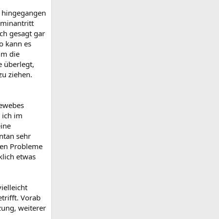
pt hingegangen
rminantritt
ch gesagt gar
o kann es
hm die
 überlegt,
zu ziehen.
Gewebes
 ich im
eine
ntan sehr
ngen Probleme
klich etwas
ielleicht
rifft. Vorab
zung, weiterer