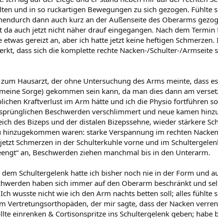
lten und in so ruckartigen Bewegungen zu sich gezogen. Fühlte s
endurch dann auch kurz an der Außenseite des Oberarms gezoge
st da auch jetzt nicht näher drauf eingegangen. Nach dem Termin f
etwas gereizt an, aber ich hatte jetzt keine heftigen Schmerzen.
kt, dass sich die komplette rechte Nacken-/Schulter-/Armseite 
zum Hausarzt, der ohne Untersuchung des Arms meinte, dass es 
 meine Sorge) gekommen sein kann, da man dies dann am verset
ichen Kraftverlust im Arm hätte und ich die Physio fortführen so
rsprünglichen Beschwerden verschlimmert und neue kamen hinzu;
ich des Bizeps und der distalen Bizepssehne, wieder stärkere S
u hinzugekommen waren: starke Verspannung im rechten Nacken
 jetzt Schmerzen in der Schulterkuhle vorne und im Schultergelenk
ngeengt“ an, Beschwerden ziehen manchmal bis in den Unterarm.
 dem Schultergelenk hatte ich bisher noch nie in der Form und a
eschwerden haben sich immer auf den Oberarm beschränkt und sel
. Ich wusste nicht wie ich den Arm nachts betten soll; alles fühlte s
 Vertretungsorthopäden, der mir sagte, dass der Nacken verren
lte einrenken & Cortisonspritze ins Schultergelenk geben; habe 