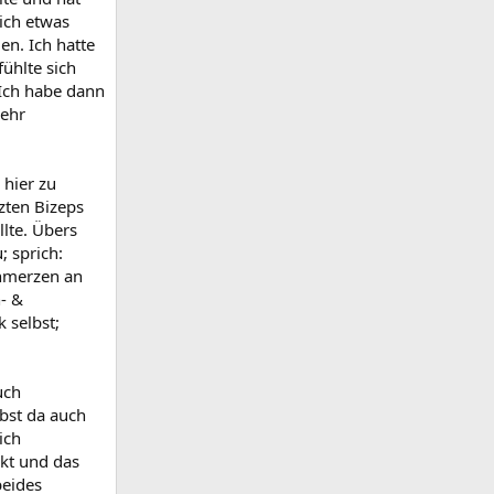
ich etwas
n. Ich hatte
ühlte sich
 Ich habe dann
sehr
hier zu
zten Bizeps
llte. Übers
 sprich:
chmerzen an
- &
 selbst;
uch
bst da auch
ich
kt und das
beides