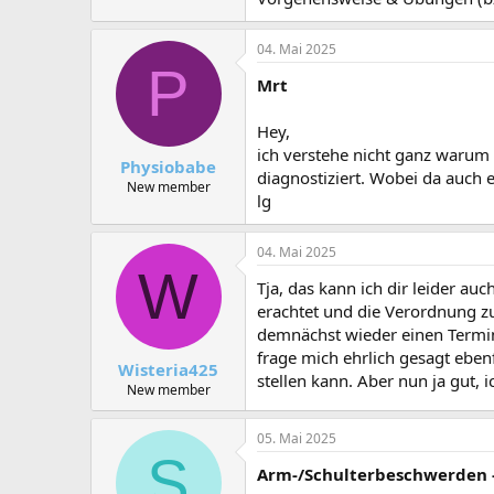
04. Mai 2025
P
Mrt
Hey,
ich verstehe nicht ganz waru
Physiobabe
diagnostiziert. Wobei da auch e
New member
lg
04. Mai 2025
W
Tja, das kann ich dir leider au
erachtet und die Verordnung zu
demnächst wieder einen Termi
frage mich ehrlich gesagt ebe
Wisteria425
stellen kann. Aber nun ja gut, i
New member
05. Mai 2025
S
Arm-/Schulterbeschwerden -