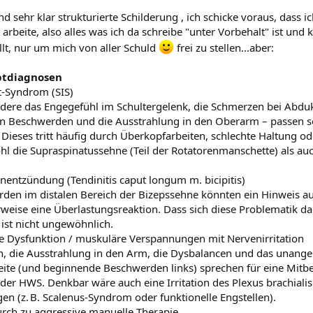
d sehr klar strukturierte Schilderung , ich schicke voraus, dass ic
arbeite, also alles was ich da schreibe "unter Vorbehalt" ist und k
llt, nur um mich von aller Schuld
frei zu stellen...aber:
ptdiagnosen
-Syndrom (SIS)
ere das Engegefühl im Schultergelenk, die Schmerzen bei Abdu
hen Beschwerden und die Ausstrahlung in den Oberarm – passen s
eses tritt häufig durch Überkopfarbeiten, schlechte Haltung o
l die Supraspinatussehne (Teil der Rotatorenmanschette) als auc
nentzündung (Tendinitis caput longum m. bicipitis)
den im distalen Bereich der Bizepssehne könnten ein Hinweis au
weise eine Überlastungsreaktion. Dass sich diese Problematik da
, ist nicht ungewöhnlich.
le Dysfunktion / muskuläre Verspannungen mit Nervenirritation
n, die Ausstrahlung in den Arm, die Dysbalancen und das unan
eite (und beginnende Beschwerden links) sprechen für eine Mitbe
er HWS. Denkbar wäre auch eine Irritation des Plexus brachialis
n (z. B. Scalenus-Syndrom oder funktionelle Engstellen).
urch zu aggressive manuelle Therapie