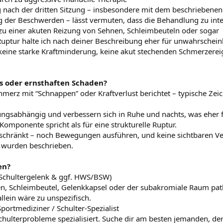
g nach der dritten Sitzung – insbesondere mit dem beschriebenen
 der Beschwerden – lässt vermuten, dass die Behandlung zu inte
zu einer akuten Reizung von Sehnen, Schleimbeuteln oder sogar
ptur halte ich nach deiner Beschreibung eher für unwahrscheinl
keine starke Kraftminderung, keine akut stechenden Schmerzerei
s oder ernsthaften Schaden?
hmerz mit “Schnappen” oder Kraftverlust berichtet – typische Zei
ungsabhängig und verbessern sich in Ruhe und nachts, was eher f
Komponente spricht als für eine strukturelle Ruptur.
eschränkt – noch Bewegungen ausführen, und keine sichtbaren 
s wurden beschrieben.
en?
(Schultergelenk & ggf. HWS/BSW)
en, Schleimbeutel, Gelenkkapsel oder der subakromiale Raum pat
allein wäre zu unspezifisch.
portmediziner / Schulter-Spezialist
Schulterprobleme spezialisiert. Suche dir am besten jemanden, de