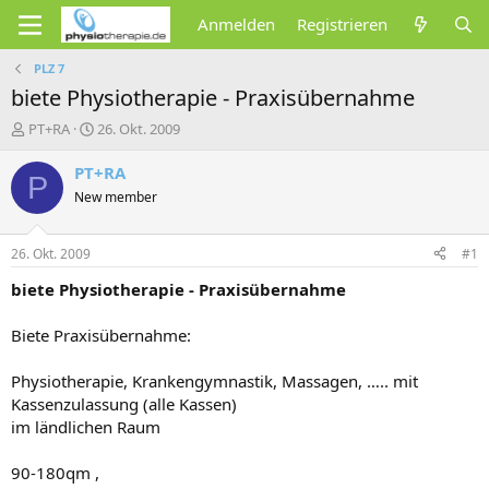
Anmelden
Registrieren
PLZ 7
biete Physiotherapie - Praxisübernahme
E
E
PT+RA
26. Okt. 2009
r
r
s
s
PT+RA
P
t
t
New member
e
e
l
l
l
l
26. Okt. 2009
#1
e
t
r
a
biete Physiotherapie - Praxisübernahme
m
Biete Praxisübernahme:
Physiotherapie, Krankengymnastik, Massagen, ….. mit
Kassenzulassung (alle Kassen)
im ländlichen Raum
90-180qm ,