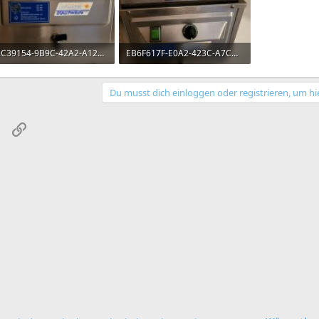
EAC39154-9B9C-42A2-A12F-277A354C30B1.jpg
EB6F617F-E0A2-423C-A7CD-1C3484E1E2F4.jpg
,9 KB · Aufrufe: 72
25,7 KB · Aufrufe: 76
Du musst dich einloggen oder registrieren, um hi
sApp
E-Mail
Link