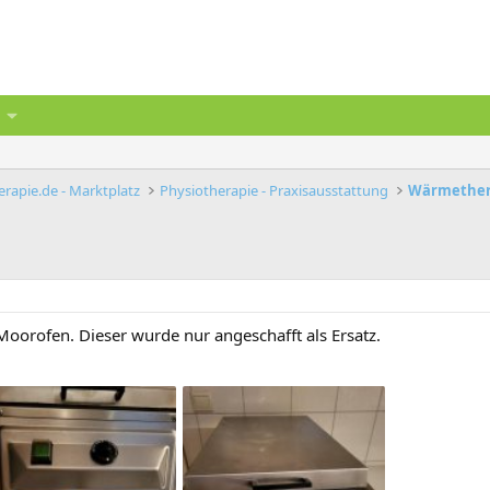
rapie.de - Marktplatz
Physiotherapie - Praxisausstattung
Wärmether
Moorofen. Dieser wurde nur angeschafft als Ersatz.