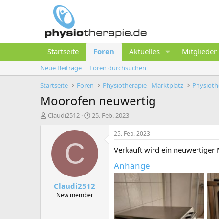
Startseite
Foren
Aktuelles
Mitglieder
Neue Beiträge
Foren durchsuchen
Startseite
Foren
Physiotherapie - Marktplatz
Physiothe
Moorofen neuwertig
E
E
Claudi2512
25. Feb. 2023
r
r
s
s
25. Feb. 2023
t
t
C
Verkauft wird ein neuwertiger 
e
e
l
l
Anhänge
l
l
e
t
Claudi2512
r
a
m
New member