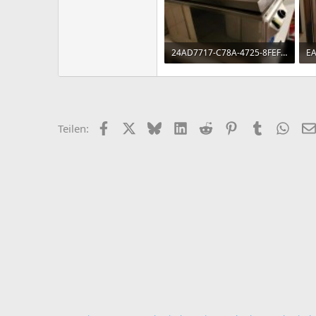
24AD7717-C78A-4725-8FEF-4C1F2D119A21.jpg
26,4 KB · Aufrufe: 93
30
Facebook
X (Twitter)
Bluesky
LinkedIn
Reddit
Pinterest
Tumblr
What
Teilen: