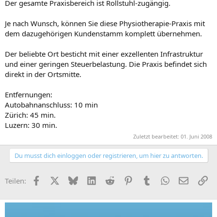
Der gesamte Praxisbereich ist Rollstuhl-zugängig.
Je nach Wunsch, können Sie diese Physiotherapie-Praxis mit
dem dazugehörigen Kundenstamm komplett übernehmen.
Der beliebte Ort besticht mit einer exzellenten Infrastruktur
und einer geringen Steuerbelastung. Die Praxis befindet sich
direkt in der Ortsmitte.
Entfernungen:
Autobahnanschluss: 10 min
Zürich: 45 min.
Luzern: 30 min.
Zuletzt bearbeitet:
01. Juni 2008
Du musst dich einloggen oder registrieren, um hier zu antworten.
Facebook
X (Twitter)
Bluesky
LinkedIn
Reddit
Pinterest
Tumblr
WhatsApp
E-Mail
Li
Teilen: