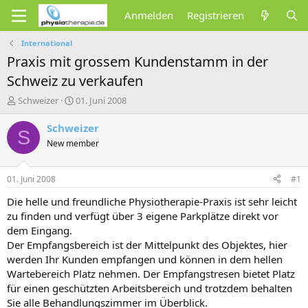
Anmelden
Registrieren
International
Praxis mit grossem Kundenstamm in der
Schweiz zu verkaufen
E
E
Schweizer
01. Juni 2008
r
r
s
s
Schweizer
S
t
t
New member
e
e
l
l
l
l
01. Juni 2008
#1
e
t
r
a
Die helle und freundliche Physiotherapie-Praxis ist sehr leicht
m
zu finden und verfügt über 3 eigene Parkplätze direkt vor
dem Eingang.
Der Empfangsbereich ist der Mittelpunkt des Objektes, hier
werden Ihr Kunden empfangen und können in dem hellen
Wartebereich Platz nehmen. Der Empfangstresen bietet Platz
für einen geschützten Arbeitsbereich und trotzdem behalten
Sie alle Behandlungszimmer im Überblick.