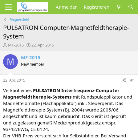
Anmelden
Registrieren
Magnetfeld
PULSATRON Computer-Magnetfeldtherapie-
System
E
E
MF-2015
22. Apr. 2015
r
r
s
s
MF-2015
M
t
t
New member
e
e
l
l
l
l
22. Apr. 2015
#1
e
t
r
a
Verkauf eines
PULSATRON Interfrequenz-Computer
m
Magnetfeldtherapie-Systems
mit Rundspulapplikator und
Magnetfeldmatte (Flachapplikator) inkl. Steuergerät. Das
Magnetfeldtherapie-System (Bj. 2004) wurde 2005/06
angeschafft und ist kaum gebraucht. Das Gerät ist geprüft
und zugelassen gemäß Medizinproduktgesetz entspr.
93/42/EWG, CE 0124.
Der VHB-Preis versteht sich für Selbstabholer. Bei Versand