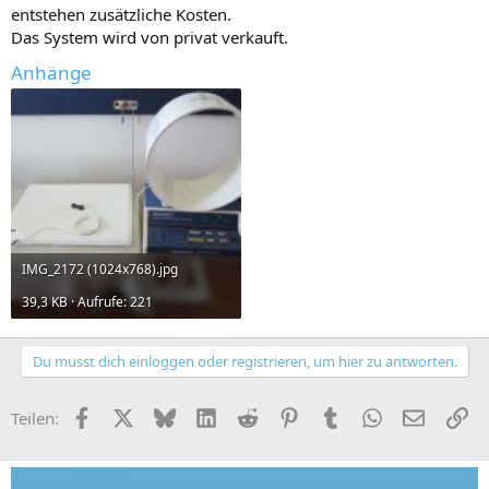
entstehen zusätzliche Kosten.
Das System wird von privat verkauft.
Anhänge
IMG_2172 (1024x768).jpg
39,3 KB · Aufrufe: 221
Du musst dich einloggen oder registrieren, um hier zu antworten.
Facebook
X (Twitter)
Bluesky
LinkedIn
Reddit
Pinterest
Tumblr
WhatsApp
E-Mail
Li
Teilen: