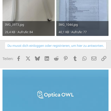
IMG_0973.jpg
IMG_1044.jpg
26,4 KB · Aufrufe: 84
40,1 KB · Aufrufe: 77
Du musst dich einloggen oder registrieren, um hier zu antworten.
Facebook
X (Twitter)
Bluesky
LinkedIn
Reddit
Pinterest
Tumblr
WhatsApp
E-Mail
Li
Teilen: