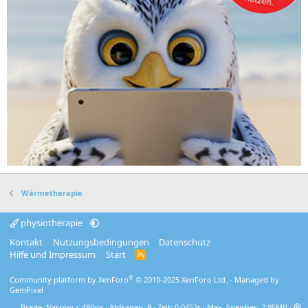
Wärmetherapie
physiotherapie
Kontakt
Nutzungsbedingungen
Datenschutz
Hilfe und Impressum
Start
R
S
S
®
Community platform by XenForo
© 2010-2025 XenForo Ltd.
- Managed by
GemPixel
Breite
Abfragen
9
Zeit
0.0452s
Max. Speicher
2.95MB