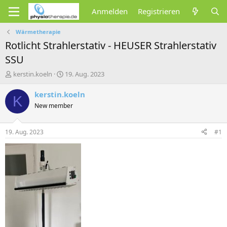
Anmelden
Registrieren
Wärmetherapie
Rotlicht Strahlerstativ - HEUSER Strahlerstativ
SSU
E
E
kerstin.koeln
19. Aug. 2023
r
r
s
s
kerstin.koeln
K
t
t
New member
e
e
l
l
l
l
19. Aug. 2023
#1
e
t
r
a
m