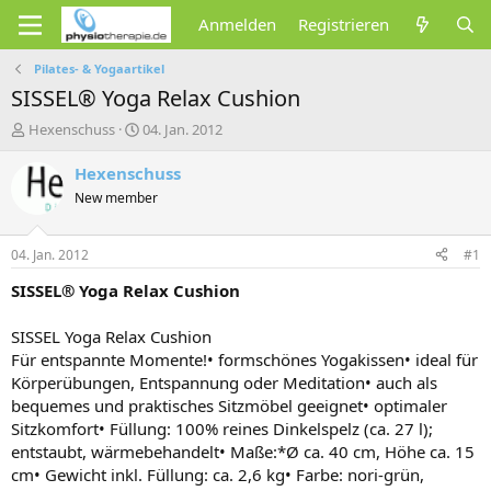
Anmelden
Registrieren
Pilates- & Yogaartikel
SISSEL® Yoga Relax Cushion
E
E
Hexenschuss
04. Jan. 2012
r
r
s
s
Hexenschuss
t
t
New member
e
e
l
l
l
l
04. Jan. 2012
#1
e
t
r
a
SISSEL® Yoga Relax Cushion
m
SISSEL Yoga Relax Cushion
Für entspannte Momente!• formschönes Yogakissen• ideal für
Körperübungen, Entspannung oder Meditation• auch als
bequemes und praktisches Sitzmöbel geeignet• optimaler
Sitzkomfort• Füllung: 100% reines Dinkelspelz (ca. 27 l);
entstaubt, wärmebehandelt• Maße:*Ø ca. 40 cm, Höhe ca. 15
cm• Gewicht inkl. Füllung: ca. 2,6 kg• Farbe: nori-grün,