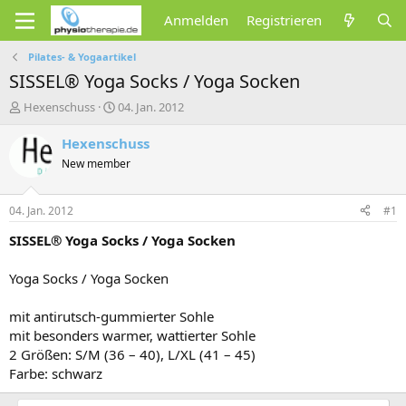
Anmelden
Registrieren
Pilates- & Yogaartikel
SISSEL® Yoga Socks / Yoga Socken
E
E
Hexenschuss
04. Jan. 2012
r
r
s
s
Hexenschuss
t
t
New member
e
e
l
l
l
l
04. Jan. 2012
#1
e
t
r
a
SISSEL® Yoga Socks / Yoga Socken
m
Yoga Socks / Yoga Socken
mit antirutsch-gummierter Sohle
mit besonders warmer, wattierter Sohle
2 Größen: S/M (36 – 40), L/XL (41 – 45)
Farbe: schwarz