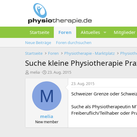
Startseite
Foren
Aktuelles
Mitglieder
Neue Beiträge
Foren durchsuchen
Startseite
Foren
Physiotherapie - Marktplatz
Suche kleine Physiotherapie Pra
E
E
melia
23. Aug. 2015
r
r
s
s
23. Aug. 2015
t
t
M
Schweizer Grenze oder Schwei
e
e
l
l
l
l
Suche als Physiotherapeutin 
e
t
Freiberuflich/Teilhaber oder 
melia
r
a
m
New member