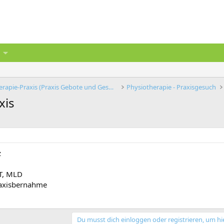
Physiotherapie-Praxis (Praxis Gebote und Gesuche)
Physiotherapie - Praxisgesuch
xis
z
MT, MLD
Praxisbernahme
Du musst dich einloggen oder registrieren, um hi