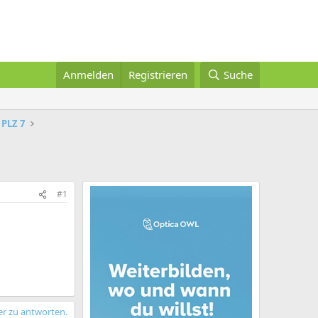
Anmelden
Registrieren
Suche
PLZ 7
#1
er zu antworten.