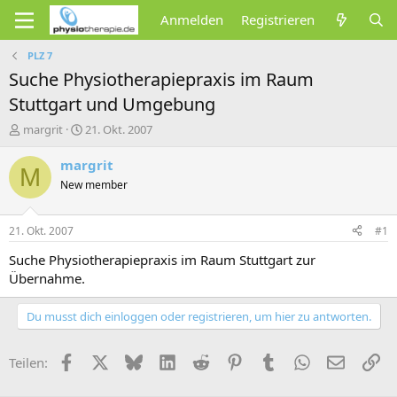
Anmelden
Registrieren
PLZ 7
Suche Physiotherapiepraxis im Raum
Stuttgart und Umgebung
E
E
margrit
21. Okt. 2007
r
r
s
s
margrit
M
t
t
New member
e
e
l
l
l
l
21. Okt. 2007
#1
e
t
r
a
Suche Physiotherapiepraxis im Raum Stuttgart zur
m
Übernahme.
Du musst dich einloggen oder registrieren, um hier zu antworten.
Facebook
X (Twitter)
Bluesky
LinkedIn
Reddit
Pinterest
Tumblr
WhatsApp
E-Mail
Li
Teilen: