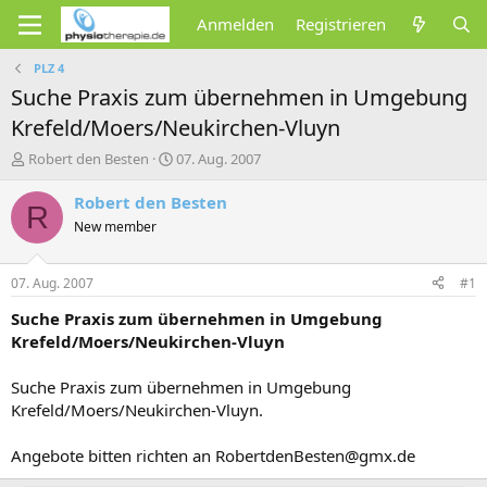
Anmelden
Registrieren
PLZ 4
Suche Praxis zum übernehmen in Umgebung
Krefeld/Moers/Neukirchen-Vluyn
E
E
Robert den Besten
07. Aug. 2007
r
r
s
s
Robert den Besten
R
t
t
New member
e
e
l
l
l
l
07. Aug. 2007
#1
e
t
r
a
Suche Praxis zum übernehmen in Umgebung
m
Krefeld/Moers/Neukirchen-Vluyn
Suche Praxis zum übernehmen in Umgebung
Krefeld/Moers/Neukirchen-Vluyn.
Angebote bitten richten an RobertdenBesten@gmx.de