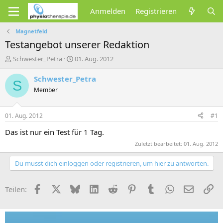
Anmelden
Registrieren
Magnetfeld
Testangebot unserer Redaktion
E
E
Schwester_Petra
01. Aug. 2012
r
r
s
s
Schwester_Petra
S
t
t
Member
e
e
l
l
l
l
01. Aug. 2012
#1
e
t
r
a
Das ist nur ein Test für 1 Tag.
m
Zuletzt bearbeitet:
01. Aug. 2012
Du musst dich einloggen oder registrieren, um hier zu antworten.
Facebook
X (Twitter)
Bluesky
LinkedIn
Reddit
Pinterest
Tumblr
WhatsApp
E-Mail
Li
Teilen: