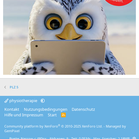
PLZ 5
physiotherapie
Kontakt
Nutzungsbedingungen
Datenschutz
Hilfe und Impressum
Start
R
S
S
®
Community platform by XenForo
© 2010-2025 XenForo Ltd.
- Managed by
GemPixel
Breite
Abfragen
9
Zeit
0.0534s
Max. Speicher
2.18MB