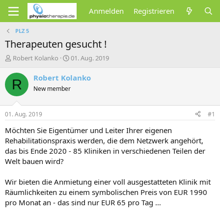
Anmelden
Registrieren
PLZ 5
Therapeuten gesucht !
E
E
Robert Kolanko
01. Aug. 2019
r
r
s
s
Robert Kolanko
R
t
t
New member
e
e
l
l
l
l
01. Aug. 2019
#1
e
t
r
a
Möchten Sie Eigentümer und Leiter Ihrer eigenen
m
Rehabilitationspraxis werden, die dem Netzwerk angehört,
das bis Ende 2020 - 85 Kliniken in verschiedenen Teilen der
Welt bauen wird?
Wir bieten die Anmietung einer voll ausgestatteten Klinik mit
Räumlichkeiten zu einem symbolischen Preis von EUR 1990
pro Monat an - das sind nur EUR 65 pro Tag …