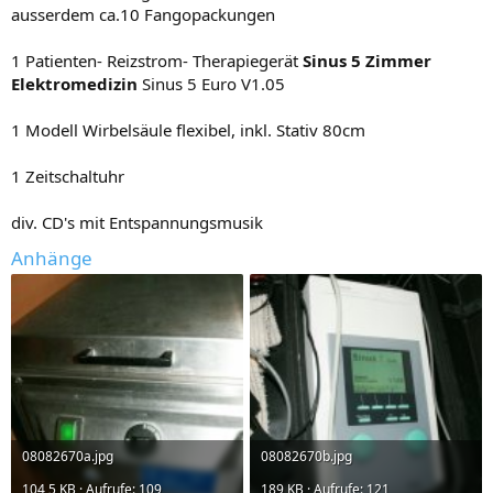
ausserdem ca.10 Fangopackungen
1 Patienten- Reizstrom- Therapiegerät
Sinus 5 Zimmer
Elektromedizin
Sinus 5 Euro V1.05
1 Modell Wirbelsäule flexibel, inkl. Stativ 80cm
1 Zeitschaltuhr
div. CD's mit Entspannungsmusik
Anhänge
08082670a.jpg
08082670b.jpg
104,5 KB · Aufrufe: 109
189 KB · Aufrufe: 121