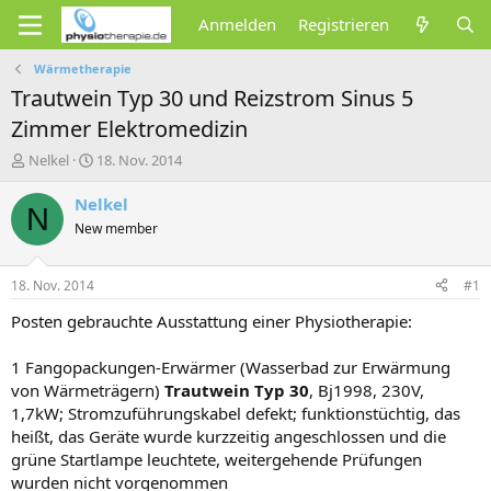
Anmelden
Registrieren
Wärmetherapie
Trautwein Typ 30 und Reizstrom Sinus 5
Zimmer Elektromedizin
E
E
Nelkel
18. Nov. 2014
r
r
s
s
Nelkel
N
t
t
New member
e
e
l
l
l
l
18. Nov. 2014
#1
e
t
r
a
Posten gebrauchte Ausstattung einer Physiotherapie:
m
1 Fangopackungen-Erwärmer (Wasserbad zur Erwärmung
von Wärmeträgern)
Trautwein Typ 30
, Bj1998, 230V,
1,7kW; Stromzuführungskabel defekt; funktionstüchtig, das
heißt, das Geräte wurde kurzzeitig angeschlossen und die
grüne Startlampe leuchtete, weitergehende Prüfungen
wurden nicht vorgenommen