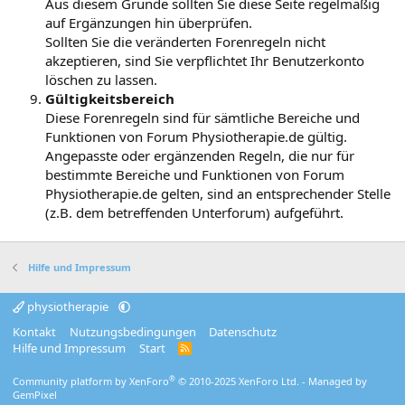
Aus diesem Grunde sollten Sie diese Seite regelmäßig
auf Ergänzungen hin überprüfen.
Sollten Sie die veränderten Forenregeln nicht
akzeptieren, sind Sie verpflichtet Ihr Benutzerkonto
löschen zu lassen.
Gültigkeitsbereich
Diese Forenregeln sind für sämtliche Bereiche und
Funktionen von Forum Physiotherapie.de gültig.
Angepasste oder ergänzenden Regeln, die nur für
bestimmte Bereiche und Funktionen von Forum
Physiotherapie.de gelten, sind an entsprechender Stelle
(z.B. dem betreffenden Unterforum) aufgeführt.
Hilfe und Impressum
physiotherapie
Kontakt
Nutzungsbedingungen
Datenschutz
Hilfe und Impressum
Start
R
S
S
®
Community platform by XenForo
© 2010-2025 XenForo Ltd.
- Managed by
GemPixel