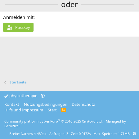
oder
Anmelden mit
Passkey
Startseite
physiotherapie
Kontakt
Nutzungsbedingungen
Datenschutz
Hilfe und Impressum
Start
R
S
S
®
Community platform by XenForo
© 2010-2025 XenForo Ltd.
- Managed by
GemPixel
Breite
Abfragen
3
Zeit
0.0172s
Max. Speicher
1.71MB