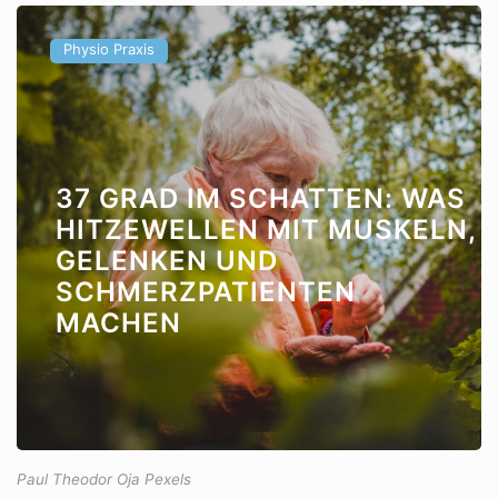
Physio Praxis
37 GRAD IM SCHATTEN: WAS
HITZEWELLEN MIT MUSKELN,
GELENKEN UND
SCHMERZPATIENTEN
MACHEN
Paul Theodor Oja Pexels