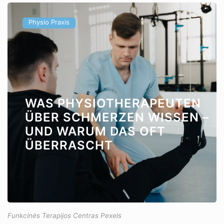
Physio Praxis
WAS PHYSIOTHERAPEUTEN
ÜBER SCHMERZEN WISSEN –
UND WARUM DAS OFT
ÜBERRASCHT
Funkcinės Terapijos Centras Pexels