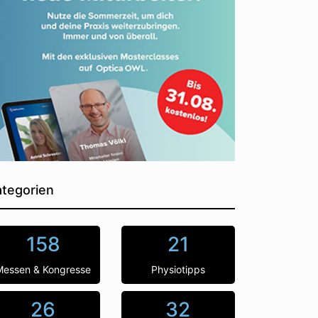
tegorien
158
21
Messen & Kongresse
Physiotipps
26
32