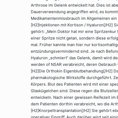
Arthrose im Gelenk entwickelt hat. Dies ist a
Dauerverwendung angegriffen wird, es kommt
Medikamentenmissbrauch im Allgemeinen ein 
[H2]Injektionen mit Kortison / Hyaluron[/H2] 
gehört: „Mein Doktor hat mir eine Spritzenkur f
einer Spritze nicht getan, sondern diese erf
mal. Früher kannte man hier nur kortisonhaltig
entzündungsvermindernd sind. Je nach Befund
Hyaluron „schmiert“ das Gelenk, damit wird de
werden of NSAR verabreicht, deren Gebrauch
[H2]Die Orthokin Eigenblutbehandlung[/H2] D
pharmakologische Wirkstoffe durchgeführt. Zen
Körpers. Blut des Patienten wird mit einer spe
Glaskügelchen sind. Diese regen die Blutzel
entwickeln. Nach einer gewissen Reifezeit im 
dem Patienten dorthin verabreicht, wo die Arth
[H2]Knorpeltransplantation[/H2] Sie gehört eb
operativer Eingriff. Auch darüber wird seit e