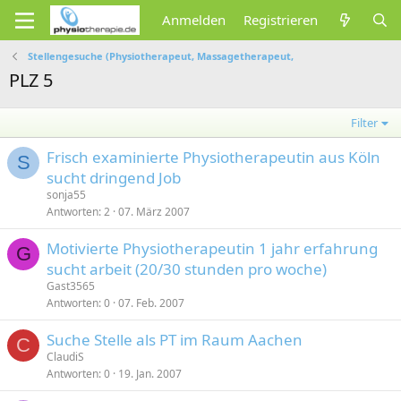
Anmelden
Registrieren
Stellengesuche (Physiotherapeut, Massagetherapeut,
PLZ 5
Filter
Frisch examinierte Physiotherapeutin aus Köln
S
sucht dringend Job
sonja55
Antworten
2
07. März 2007
Motivierte Physiotherapeutin 1 jahr erfahrung
G
sucht arbeit (20/30 stunden pro woche)
Gast3565
Antworten
0
07. Feb. 2007
Suche Stelle als PT im Raum Aachen
C
ClaudiS
Antworten
0
19. Jan. 2007