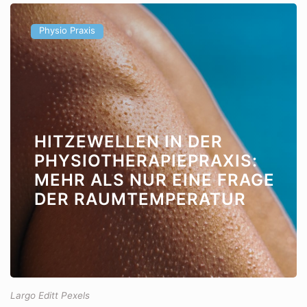
Physio Praxis
HITZEWELLEN IN DER
PHYSIOTHERAPIEPRAXIS:
MEHR ALS NUR EINE FRAGE
DER RAUMTEMPERATUR
Largo Editt Pexels